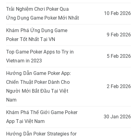
Trải Nghiệm Chơi Poker Qua
10 Feb 2026
Ứng Dụng Game Poker Mới Nhất
Khám Phá Ứng Dụng Game
9 Feb 2026
Poker Tốt Nhất Tại VN
Top Game Poker Apps to Try in
5 Feb 2026
Vietnam in 2023
Hướng Dẫn Game Poker App:
Chiến Thuật Poker Dành Cho
2 Feb 2026
Người Mới Bắt Đầu Tại Việt
Nam
Khám Phá Thế Giới Game Poker
30 Jan 2026
App Tại Việt Nam
Hướng Dẫn Poker Strategies for