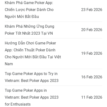
Khám Phá Game Poker App:
Chiến Lược Poker Dành Cho
23 Feb 2026
Người Mới Bắt Đầu
Khám Phá Những Ứng Dụng
20 Feb 2026
Poker Tốt Nhất 2023 Tại VN
Hướng Dẫn Chơi Game Poker
App: Chiến Thuật Poker Dành
19 Feb 2026
Cho Người Mới Bắt Đầu Tại Việt
Nam
Top Game Poker Apps to Try in
16 Feb 2026
Vietnam: Best Poker Apps 2023
Top Game Poker Apps in
Vietnam: Best Poker Apps 2023
11 Feb 2026
for Enthusiasts