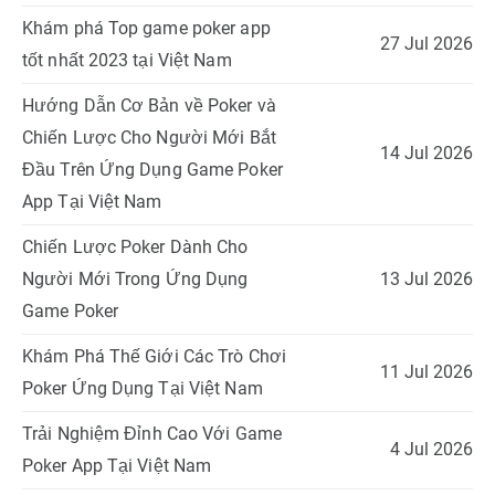
Khám phá Top game poker app
27 Jul 2026
tốt nhất 2023 tại Việt Nam
Hướng Dẫn Cơ Bản về Poker và
Chiến Lược Cho Người Mới Bắt
14 Jul 2026
Đầu Trên Ứng Dụng Game Poker
App Tại Việt Nam
Chiến Lược Poker Dành Cho
Người Mới Trong Ứng Dụng
13 Jul 2026
Game Poker
Khám Phá Thế Giới Các Trò Chơi
11 Jul 2026
Poker Ứng Dụng Tại Việt Nam
Trải Nghiệm Đỉnh Cao Với Game
4 Jul 2026
Poker App Tại Việt Nam