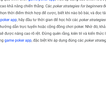
 cao khả năng chiến thắng. Các
poker strategies for beginners
đ
họn thời điểm thích hợp để cược, biết khi nào bỏ bài, và đọc tâ
poker app
, hãy đầu tư thời gian để học hỏi các
poker strategies
hướng dẫn trực tuyến hoặc cộng đồng chơi poker. Nhờ đó, khả
sẽ được nâng cao rõ rệt. Đừng quên rằng, kiên trì và kiến thức 
ong
game poker app
, đặc biệt khi áp dụng đúng các
poker strateg