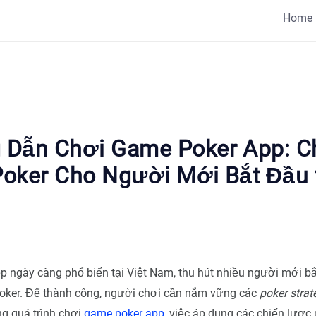
Home
Dẫn Chơi Game Poker App: C
oker Cho Người Mới Bắt Đầu t
p ngày càng phổ biến tại Việt Nam, thu hút nhiều người mới b
poker. Để thành công, người chơi cần nắm vững các
poker strat
ng quá trình chơi
game poker app
, việc áp dụng các chiến lược