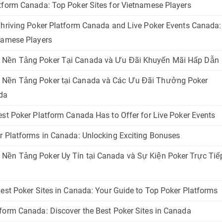
tform Canada: Top Poker Sites for Vietnamese Players
Thriving Poker Platform Canada and Live Poker Events Canada:
namese Players
 Nền Tảng Poker Tại Canada và Ưu Đãi Khuyến Mãi Hấp Dẫn
Nền Tảng Poker tại Canada và Các Ưu Đãi Thưởng Poker
da
est Poker Platform Canada Has to Offer for Live Poker Events
r Platforms in Canada: Unlocking Exciting Bonuses
Nền Tảng Poker Uy Tín tại Canada và Sự Kiện Poker Trực Tiế
Best Poker Sites in Canada: Your Guide to Top Poker Platforms
form Canada: Discover the Best Poker Sites in Canada