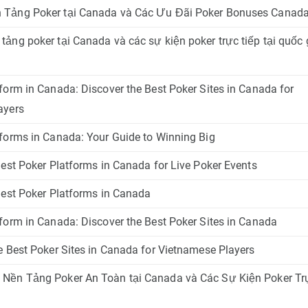
Tảng Poker tại Canada và Các Ưu Đãi Poker Bonuses Canad
ảng poker tại Canada và các sự kiện poker trực tiếp tại quốc 
form in Canada: Discover the Best Poker Sites in Canada for
ayers
forms in Canada: Your Guide to Winning Big
Best Poker Platforms in Canada for Live Poker Events
Best Poker Platforms in Canada
form in Canada: Discover the Best Poker Sites in Canada
e Best Poker Sites in Canada for Vietnamese Players
Nền Tảng Poker An Toàn tại Canada và Các Sự Kiện Poker Tr