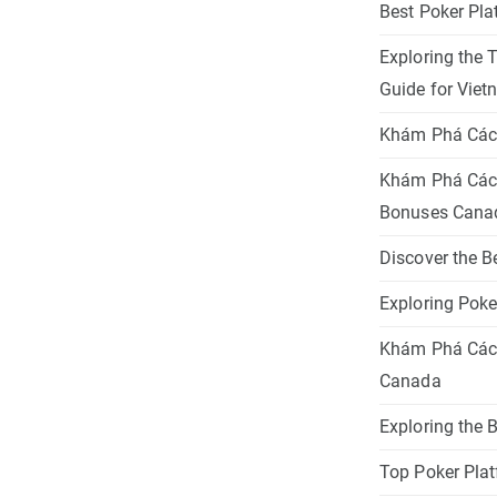
Best Poker Pla
Exploring the 
Guide for Viet
Khám Phá Các
Khám Phá Các 
Bonuses Cana
Discover the B
Exploring Poke
Khám Phá Các 
Canada
Exploring the 
Top Poker Plat