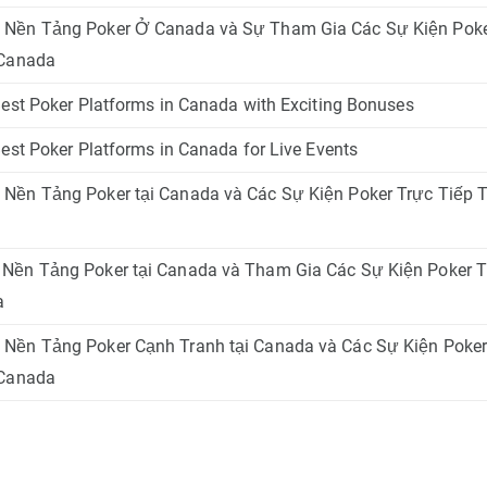
 Nền Tảng Poker Ở Canada và Sự Tham Gia Các Sự Kiện Pok
 Canada
Best Poker Platforms in Canada with Exciting Bonuses
Best Poker Platforms in Canada for Live Events
Nền Tảng Poker tại Canada và Các Sự Kiện Poker Trực Tiếp T
Nền Tảng Poker tại Canada và Tham Gia Các Sự Kiện Poker T
a
Nền Tảng Poker Cạnh Tranh tại Canada và Các Sự Kiện Poker
 Canada