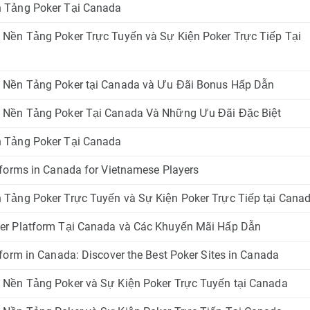
 Tảng Poker Tại Canada
Nền Tảng Poker Trực Tuyến và Sự Kiện Poker Trực Tiếp Tại
Nền Tảng Poker tại Canada và Ưu Đãi Bonus Hấp Dẫn
Nền Tảng Poker Tại Canada Và Những Ưu Đãi Đặc Biệt
 Tảng Poker Tại Canada
forms in Canada for Vietnamese Players
Tảng Poker Trực Tuyến và Sự Kiện Poker Trực Tiếp tại Cana
r Platform Tại Canada và Các Khuyến Mãi Hấp Dẫn
form in Canada: Discover the Best Poker Sites in Canada
Nền Tảng Poker và Sự Kiện Poker Trực Tuyến tại Canada