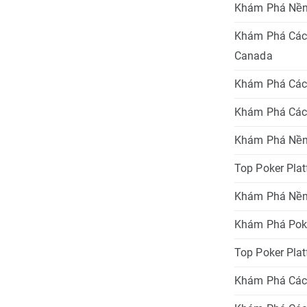
Khám Phá Nền
Khám Phá Các 
Canada
Khám Phá Các 
Khám Phá Các 
Khám Phá Nền
Top Poker Plat
Khám Phá Nền 
Khám Phá Poke
Top Poker Plat
Khám Phá Các 