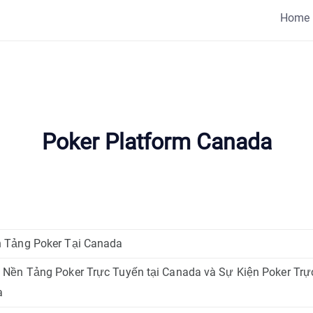
Home
Poker Platform Canada
 Tảng Poker Tại Canada
Nền Tảng Poker Trực Tuyến tại Canada và Sự Kiện Poker Trự
a