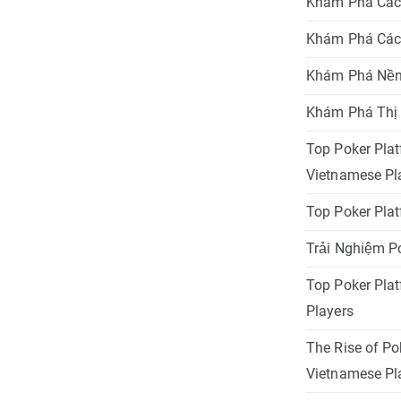
Khám Phá Các 
Khám Phá Các 
Khám Phá Nền
Khám Phá Thị 
Top Poker Plat
Vietnamese Pl
Top Poker Plat
Trải Nghiệm P
Top Poker Pla
Players
The Rise of Po
Vietnamese Pl