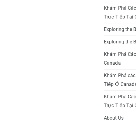
Khám Phá Các
Trực Tiếp Tại
Exploring the 
Exploring the 
Khám Phá Các 
Canada
Khám Phá các 
Tiếp Ở Canad
Khám Phá Các 
Trực Tiếp Tại
About Us