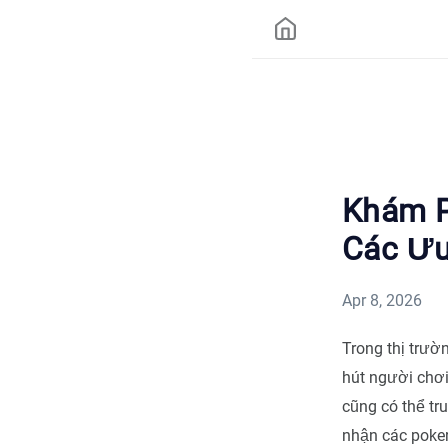
Khám P
Các Ưu
Apr 8, 2026
Trong thị trườ
hút người chơi
cũng có thể tr
nhận các poke