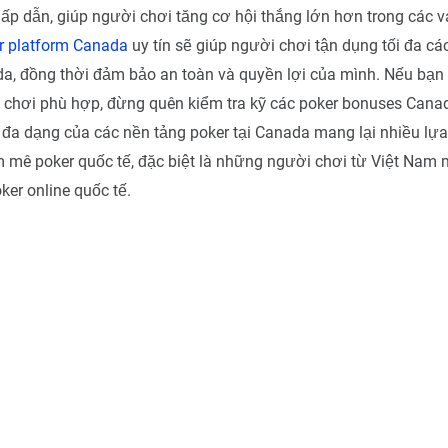
p dẫn, giúp người chơi tăng cơ hội thắng lớn hơn trong các v
r platform Canada
uy tín sẽ giúp người chơi tận dụng tối đa cá
a, đồng thời đảm bảo an toàn và quyền lợi của mình. Nếu bạn
 chơi phù hợp, đừng quên kiểm tra kỹ các poker bonuses Canad
ự đa dạng của các nền tảng poker tại Canada mang lại nhiều lự
 mê poker quốc tế, đặc biệt là những người chơi từ Việt Na
ker online quốc tế.