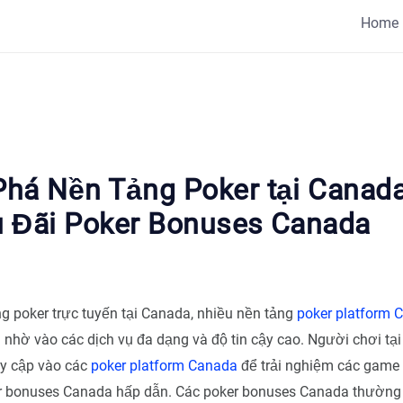
Home
há Nền Tảng Poker tại Canada
 Đãi Poker Bonuses Canada
ng poker trực tuyến tại Canada, nhiều nền tảng
poker platform 
 nhờ vào các dịch vụ đa dạng và độ tin cậy cao. Người chơi tạ
uy cập vào các
poker platform Canada
để trải nghiệm các game 
r bonuses Canada hấp dẫn. Các poker bonuses Canada thường 