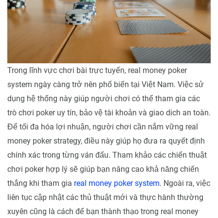
Trong lĩnh vực chơi bài trực tuyến, real money poker
system ngày càng trở nên phổ biến tại Việt Nam. Việc sử
dụng hệ thống này giúp người chơi có thể tham gia các
trò chơi poker uy tín, bảo vệ tài khoản và giao dịch an toàn.
Để tối đa hóa lợi nhuận, người chơi cần nắm vững real
money poker strategy, điều này giúp họ đưa ra quyết định
chính xác trong từng ván đấu. Tham khảo các chiến thuật
chơi poker hợp lý sẽ giúp bạn nâng cao khả năng chiến
thắng khi tham gia
real money poker system
. Ngoài ra, việc
liên tục cập nhật các thủ thuật mới và thực hành thường
xuyên cũng là cách để bạn thành thạo trong real money