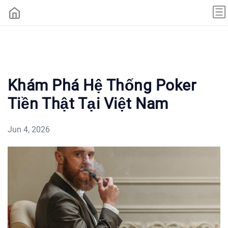
Khám Phá Hệ Thống Poker
Tiền Thật Tại Việt Nam
Jun 4, 2026