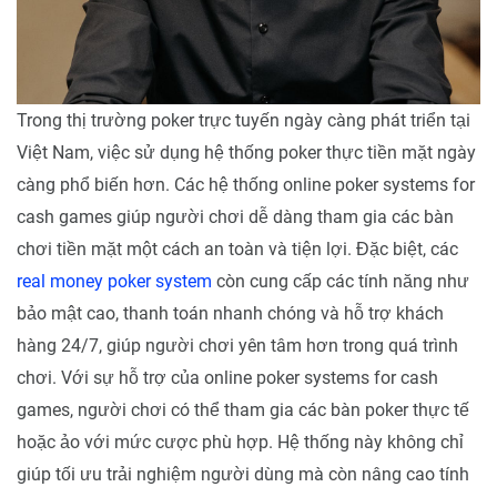
Trong thị trường poker trực tuyến ngày càng phát triển tại
Việt Nam, việc sử dụng hệ thống poker thực tiền mặt ngày
càng phổ biến hơn. Các hệ thống online poker systems for
cash games giúp người chơi dễ dàng tham gia các bàn
chơi tiền mặt một cách an toàn và tiện lợi. Đặc biệt, các
real money poker system
còn cung cấp các tính năng như
bảo mật cao, thanh toán nhanh chóng và hỗ trợ khách
hàng 24/7, giúp người chơi yên tâm hơn trong quá trình
chơi. Với sự hỗ trợ của online poker systems for cash
games, người chơi có thể tham gia các bàn poker thực tế
hoặc ảo với mức cược phù hợp. Hệ thống này không chỉ
giúp tối ưu trải nghiệm người dùng mà còn nâng cao tính