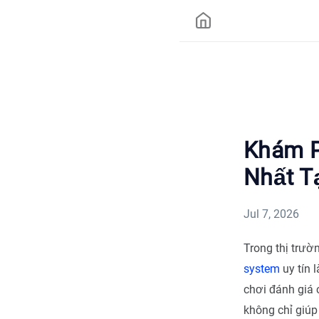
Khám P
Nhất T
Jul 7, 2026
Trong thị trườ
system
uy tín 
chơi đánh giá 
không chỉ giú