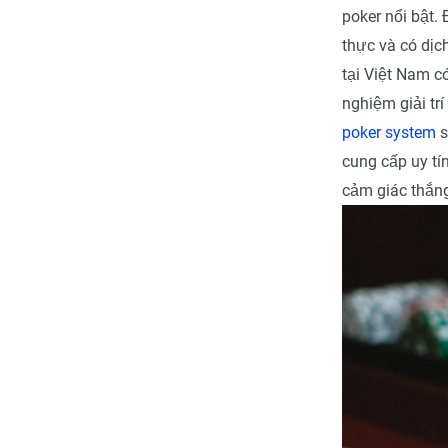
poker nổi bật.
thực và có dịc
tại Việt Nam có
nghiệm giải tr
poker system
s
cung cấp uy tí
cảm giác thắng